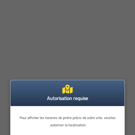
Autorisation requise
Pour afficher les horaires de prière précis de votre ville, veuillez
autoriser la localisation.