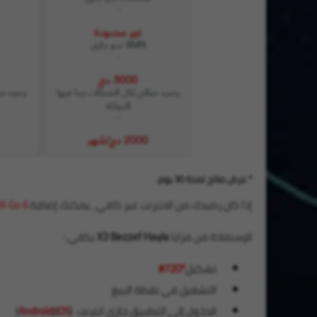
* عرض صالح لمدة 30 يوم.
إذا كان رصيدك من الانترنت غير كافي ، يمكنك إضافة
6
A Go
للإستفادة من مزايا
X3 Bezzef Hayla
يكفي :
تشكيل
*720#
التشغيل في نقطة البيع
الدخول إلى التطبيق جازي انترنت (
iOS
|
Androïd
)