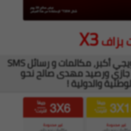
X3
ت بزاف
إستفد من حجم انترنت ترويجي أكبر، مكالمات و رسائل SMS
جازي ورصيد مهدى صالح نحو
وطنية والدولية !