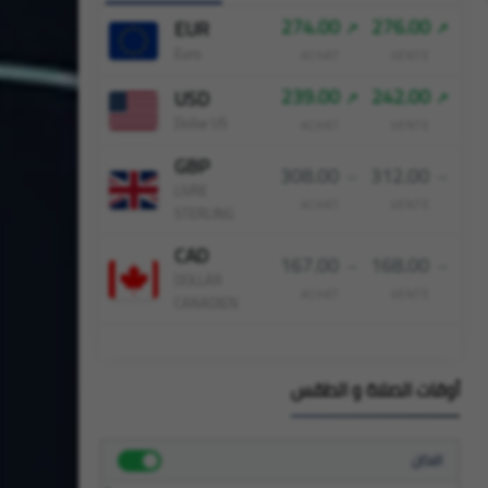
274.00
276.00
EUR
Euro
ACHAT
VENTE
239.00
242.00
USD
Dollar US
ACHAT
VENTE
GBP
308.00
312.00
LIVRE
ACHAT
VENTE
STERLING
CAD
167.00
168.00
DOLLAR
ACHAT
VENTE
CANADIEN
أوقات الصلاة و الطقس
الاذان