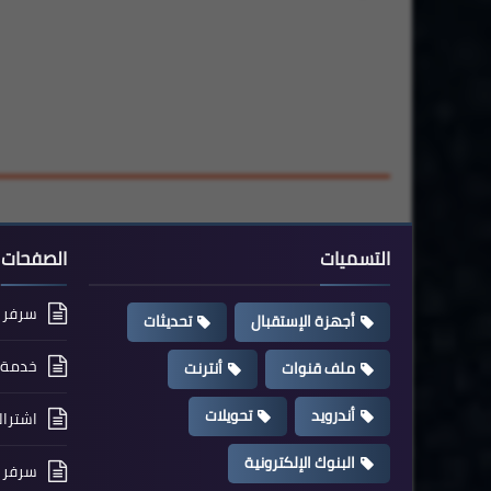
التسميات
الصفحات
سرفر cccam مجاني
أجهزة الإستقبال
تحديثات
خدمة ت
ملف قنوات
أنترنت
أندرويد
تحويلات
اشتراك flix
البنوك الإلكترونية
سرفر CCcam Premium