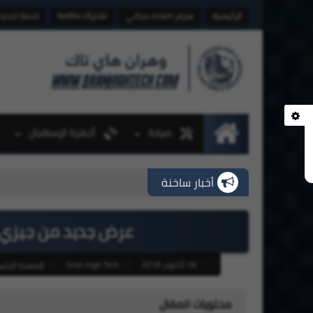
الرئيسية
سرفر cccam مجاني
اشتراك Netflix
خدمة تجديد
صيانة
أجهزة الإستقبال
الرئيسية
أخبار ساخنة
عرض جديد من جيزي Hayla Bezzef رصيد أنترنت 3
18 أكتوبر 2018
Oran High Tech
الصفحة الرئي
محتويات المقال