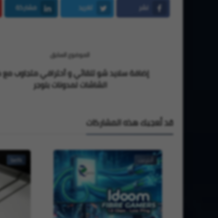
نشر
تغريد
مشاركة
LinkedIn
Twitter
Facebook
الموضوع السابق
إضافة سلايد شو تلقائي و أحترافي متجاوب مع 
الشاشات لمدونات بلوجر
قد تُعجبك هذه المشاركات
أنترنت
beIN