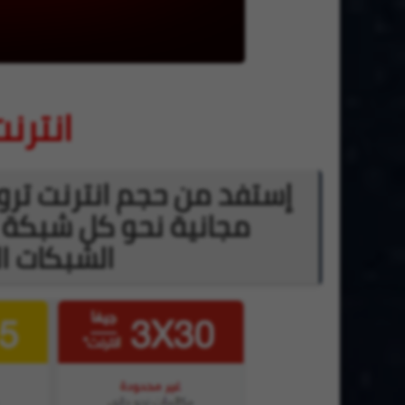
انترن
مجانية نحو كل شبكة 
الشبكات ال