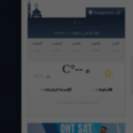
Chargement...
|
--
--
--:--:--
العدّ التنازلي لـصلاة
—
الفجر
الظهر
العصر
المغرب
العشاء
--:--
--:--
--:--
--:--
--:--
°C
--
°C
--
الرطوبة
سرعة الرياح
mps
--
--
%
Chargement prévisions...