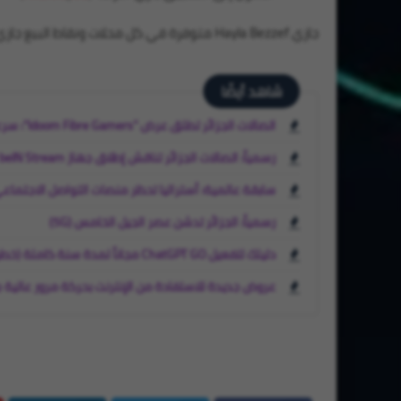
جازي Hayla Bezzef متوفرة في كل محلات ونقاط البيع جازي المعتمدة على مستوى الوطن.
شاهد أيضًا
اتصالات الجزائر تطلق عرض "Idoom Fibre Gamers": سرعة تصل إلى 1.5 جيغابت ومزايا حصرية للاعبين
رسمياً: اتصالات الجزائر تناقش إطلاق جهاز beIN Stream لمشاهدة القنوات عبر الإنترنت
سابقة عالمية: أستراليا تحظر منصات التواصل الاجتماعي على
رسمياً: الجزائر تدشن عصر الجيل الخامس (5G)
دليلك لتفعيل ChatGPT GO مجاناً لمدة سنة كاملة (خطوة بخطوة)
عروض جديدة للاستفادة من الإنترنت بحركة مرور عالية ج