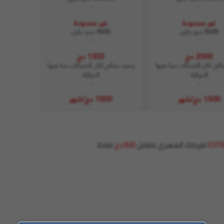
EXTR
لعرضك الشهري مقابل
600 دج
فقط.