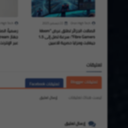
Oran High Tech
22 ديسمبر 2025
 High Tech
اتصالات الجزائر تطلق عرض "Idoom
رسمياً: اتص
Fibre Gamers": سرعة تصل إلى 1.5
جيغابت ومزايا حصرية للاعبين
عبر الإنترنت
تعليقات
تعليقات Blogger
تعليقات Facebook
ليست هناك تعليقات
إرسال تعليق
إرسال تعليق