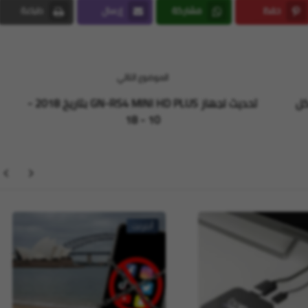
حفظ
مشاركة
إرسال
طباعة
Print
Email
Whatsapp
Pinterest
الموضوع التالي
كل
تحديث لجهاز GN-RS4 MINI HD PLUS بتاريخ 2018 -
10 - 18
أنترنت