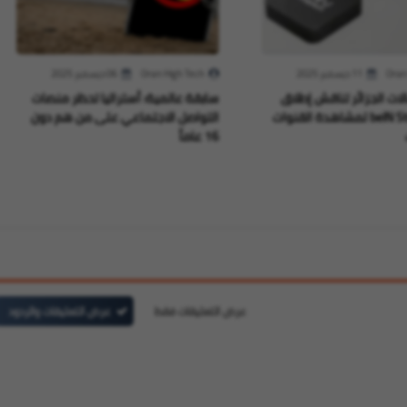
Oran
11 ديسمبر 2025
Oran High Tech
06 ديسمبر 2025
الات الجزائر تناقش إطلاق
سابقة عالمية: أستراليا تحظر منصات
جهاز beIN Stream لمشاهدة القنوات
التواصل الاجتماعي على من هم دون
16 عاماً
عرض التعليقات فقط
عرض التعليقات والردود