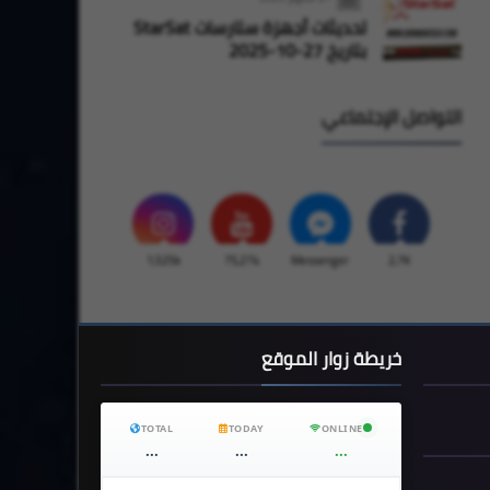
تحديثات أجهزة ستارسات StarSat
بتاريخ 27-10-2025
التواصل الإجتماعي
1,525k
75,274
Messenger
2,7K
خريطة زوار الموقع
TOTAL
TODAY
ONLINE
...
...
...