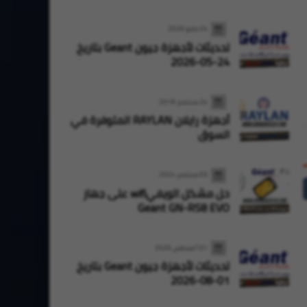
Oran High Tech
28 يوليو 2026
Oran High Tech
27 يوليو 2026
24 مايو 2026
تحديثات أجهزة ستارسات StarSat بتاريخ
تحديثات لأجهزة جيون Geant بتاريخ
27-07-2026
28-07-2026
24-05-2026
24 سبتمبر 2019
أجهزة رايلان RAYLAN المتوفرة في
السوق
03 سبتمبر 2024
حل مشكل الويفيwifi على جهاز
Geant GN-RS8 EVO
01 أغسطس 2026
تحديثات لأجهزة جيون Geant بتاريخ
01-08-2026