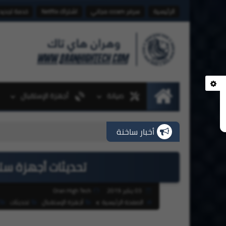
الرئيسية
سرفر cccam مجاني
اشتراك Netflix
خدمة تجديد
صيانة
أجهزة الإستقبال
الرئيسية
أخبار ساخنة
تحديثات أجهزة ستارسات بتار
03 يناير 2019
Oran High Tech
الصفحة الرئيسية
أجهزة الإستقبال
تحديثات