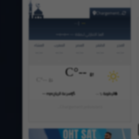
Chargement...
|
--
--
--:--:--
العدّ التنازلي لـصلاة
—
الفجر
الظهر
العصر
المغرب
العشاء
--:--
--:--
--:--
--:--
--:--
°C
--
°C
--
الرطوبة
سرعة الرياح
mps
--
--
%
Chargement prévisions...