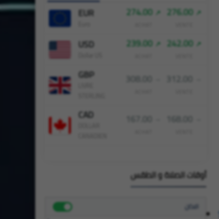
274.00
276.00
EUR
Euro
ACHAT
VENTE
239.00
242.00
USD
Dollar US
ACHAT
VENTE
GBP
308.00
312.00
LIVRE
ACHAT
VENTE
STERLING
CAD
167.00
168.00
DOLLAR
ACHAT
VENTE
CANADIEN
أوقات الصلاة و الطقس
الاذان