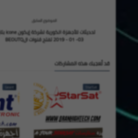
الموضوع السابق
تحديثات للأجهزة الكورية
03- 01 - 2019 تفتح قنوات الBEOUTQ
قد تُعجبك هذه المشاركات
Geant
StarSat