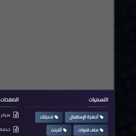
التسميات
الصفحات
سرفر cccam مجاني
أجهزة الإستقبال
تحديثات
خدمة ت
ملف قنوات
أنترنت