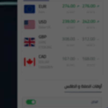
274.00
276.00
EUR
Euro
ACHAT
VENTE
239.00
242.00
USD
Dollar US
ACHAT
VENTE
GBP
308.00
312.00
LIVRE
ACHAT
VENTE
STERLING
CAD
167.00
168.00
DOLLAR
ACHAT
VENTE
CANADIEN
أوقات الصلاة و الطقس
الاذان