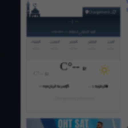
Chargement...
|
--
--
--:--:--
العدّ التنازلي لـصلاة
—
الفجر
الظهر
العصر
المغرب
العشاء
--:--
--:--
--:--
--:--
--:--
°C
--
°C
--
الرطوبة
سرعة الرياح
mps
--
--
%
Chargement prévisions...