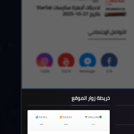
تحديثات أجهزة ستارسات StarSat
بتاريخ 27-10-2025
التواصل الإجتماعي
1,525k
75,274
Messenger
2,7K
خريطة زوار الموقع
TOTAL
TODAY
ONLINE
...
...
...