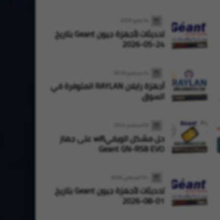
24 مايو 2026
Oran High Tech
28 يوليو 2026
Oran High Tech
27 يوليو 2026
تحديثات لأجهزة جيون Geant بتاريخ
تحديثات أجهزة ستارسات StarSat بتاريخ
24-05-2026
27-07-2026
28-07-2026
24 سبتمبر 2019
أجهزة رايلان RAYLAN المتوفرة في
السوق
03 سبتمبر 2024
حل مشكل الويفيwifi على جهاز
Geant GN-RS8 EVO
01 أغسطس 2026
تحديثات لأجهزة جيون Geant بتاريخ
01-08-2026