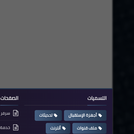
التسميات
الصفحات
سرفر cccam مجاني
أجهزة الإستقبال
تحديثات
خدمة ت
ملف قنوات
أنترنت