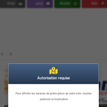
حفظ
مشاركة
إرسال
طباعة
Print
Email
Whatsapp
Pinterest
StarSat
Autorisation requise
Pour afficher les horaires de prière précis de votre ville, veuillez
autoriser la localisation.