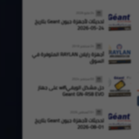
24 مايو 2026
تحديثات لأجهزة جيون Geant بتاريخ
24-05-2026
Oran High Tech
28 يوليو 2026
Oran High Tech
27 يوليو 2026
تحديثات أجهزة ستارسات StarSat بتاريخ
27-07-2026
28-07-2026
24 سبتمبر 2019
أجهزة رايلان RAYLAN المتوفرة في
السوق
03 سبتمبر 2024
حل مشكل الويفيwifi على جهاز
Geant GN-RS8 EVO
01 أغسطس 2026
تحديثات لأجهزة جيون Geant بتاريخ
01-08-2026