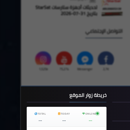
تحديثات أجهزة ستارسات StarSat
بتاريخ 31-07-2026
التواصل الإجتماعي
1,525k
75,274
Messenger
2,7K
خريطة زوار الموقع
TOTAL
TODAY
ONLINE
...
...
...