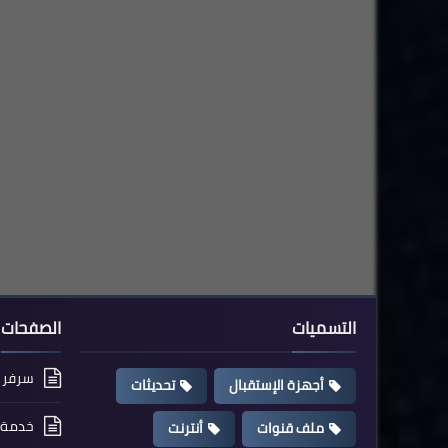
التسميات
الصفحات
سرفر cccam مجاني
أجهزة الإستقبال
تحديثات
خدمة ت
ملف قنوات
أنترنت