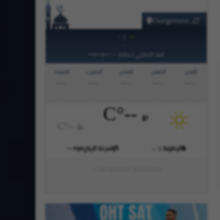
Chargement...
|
--
--
--:--:--
العدّ التنازلي لـصلاة
—
الفجر
الظهر
العصر
المغرب
العشاء
--:--
--:--
--:--
--:--
--:--
°C
--
°C
--
الرطوبة
سرعة الرياح
mps
--
--
%
Chargement prévisions...