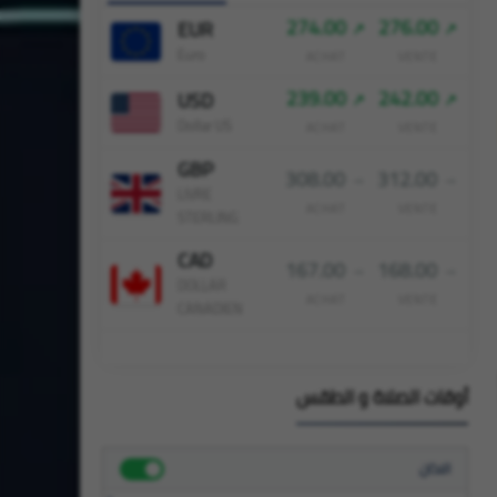
274.00
276.00
EUR
Euro
ACHAT
VENTE
239.00
242.00
USD
Dollar US
ACHAT
VENTE
GBP
308.00
312.00
LIVRE
ACHAT
VENTE
STERLING
CAD
167.00
168.00
DOLLAR
ACHAT
VENTE
CANADIEN
أوقات الصلاة و الطقس
الاذان