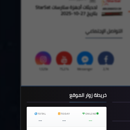
تحديثات أجهزة ستارسات StarSat
بتاريخ 27-10-2025
التواصل الإجتماعي
1,525k
75,274
Messenger
2,7K
خريطة زوار الموقع
TOTAL
TODAY
ONLINE
...
...
...