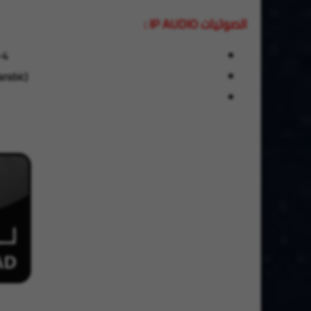
الصوتيات IP AUDIO :
-4
rabic)