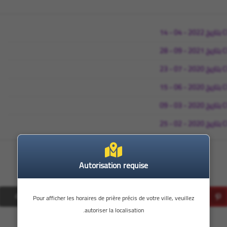
Autorisation requise
حفظ
مشاركة
إرسال
طباعة
Pour afficher les horaires de prière précis de votre ville, veuillez
autoriser la localisation.
Print
Email
Whatsapp
Pinterest