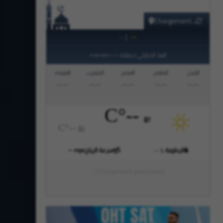
Chargement...
|
--
--
--:--:--
العدّ التنازلي لـصلاة
—
الفجر
الظهر
العصر
المغرب
العشاء
--:--
--:--
--:--
--:--
--:--
°C
--
°C
--
الرطوبة
سرعة الرياح
mps
--
--
%
Chargement prévisions...