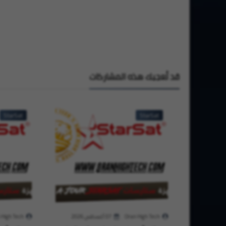
قد تُعجبك هذه المشاركات
StarSat
StarSat
Oran High Tech
07 أغسطس 2026
 High Tech