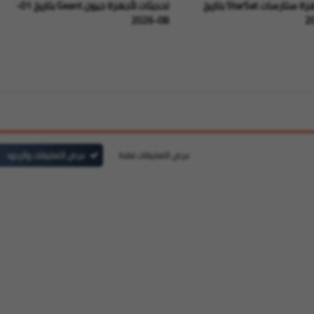
تحديثات أجهزة ستارسات StarSat بتاريخ
تحديثات لأجهزة جيون Geant بتاريخ 01-
08-2026
عرض التعليقات فقط
عرض التعليقات والردود