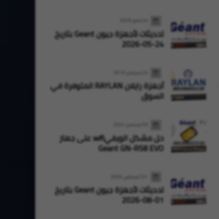
24 مايو 2026
تحديثات لأجهزة جيون Geant بتاريخ
24-05-2026
24 سبتمبر 2019
أجهزة رايلان RAYLAN المتوفرة في
السوق
StarSat
StarSat
03 سبتمبر 2024
حل مشكل الويفيwifi على جهاز
Geant GN-RS8 EVO
01 أغسطس 2026
تحديثات لأجهزة جيون Geant بتاريخ
01-08-2026
Oran High Tech
31 يوليو 2026
Oran High Tech
28 يوليو 2026