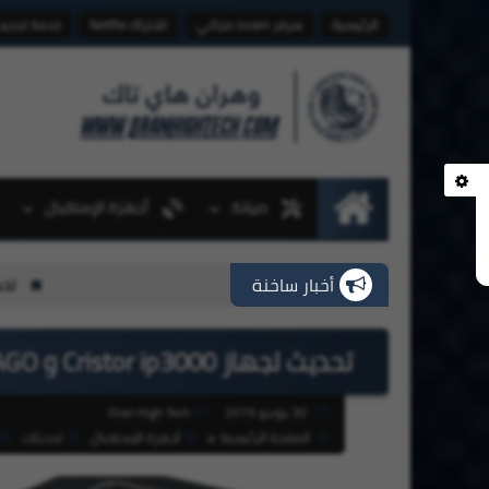
الرئيسية
سرفر cccam مجاني
اشتراك Netflix
خدمة تجديد
صيانة
أجهزة الإستقبال
الرئيسية
أخبار ساخنة
تحديثات أجهزة ستارسات StarSat بتاريخ 07-08-2026
تحديث لجهاز Cristor ip3000 و CONDOR 710 HD IMAGO بتاريخ 2019 - 06 - 30
30 يونيو 2019
Oran High Tech
الصفحة الرئيسية
أجهزة الإستقبال
تحديثات