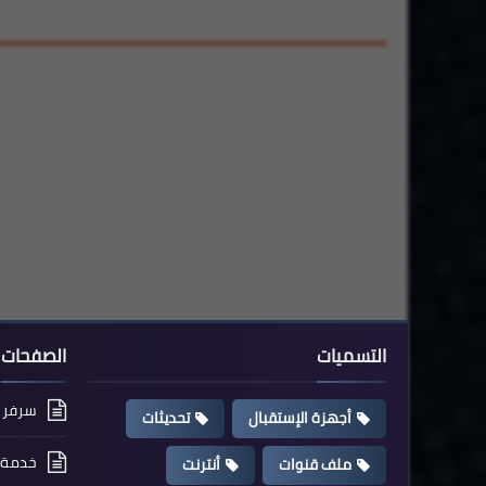
التسميات
الصفحات
سرفر cccam مجاني
أجهزة الإستقبال
تحديثات
خدمة ت
ملف قنوات
أنترنت