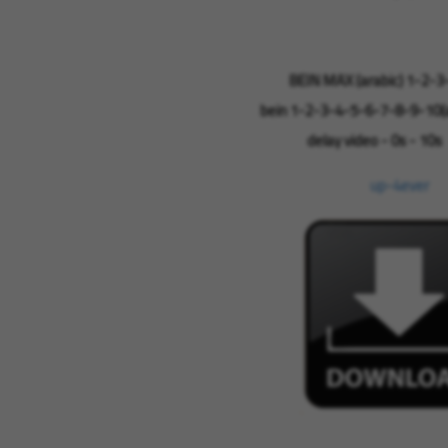
BEIN MAX (arabic) 1-2-3
bein 1-2-3-4-5-6-7-8-9-10(a
delay video - 0s - 10s
up-4ever