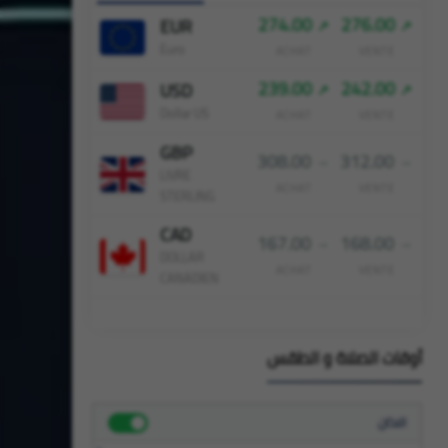
274.00
276.00
EUR
Euro
ACHAT
VENTE
239.00
242.00
USD
Dollar US
ACHAT
VENTE
GBP
308.00
312.00
LIVRE
ACHAT
VENTE
STERLING
CAD
167.00
168.00
DOLLAR
ACHAT
VENTE
CANADIEN
أوقات الصلاة و الطقس
الاذان