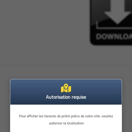
Autorisation requise
Pour afficher les horaires de prière précis de votre ville, veuillez
autoriser la localisation.