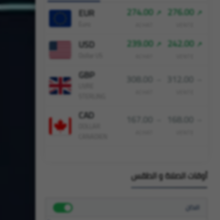
274.00
276.00
EUR
Euro
ACHAT
VENTE
239.00
242.00
USD
Dollar US
ACHAT
VENTE
GBP
308.00
312.00
LIVRE
ACHAT
VENTE
STERLING
CAD
167.00
168.00
DOLLAR
ACHAT
VENTE
CANADIEN
أوقات الصلاة و الطقس
الاذان