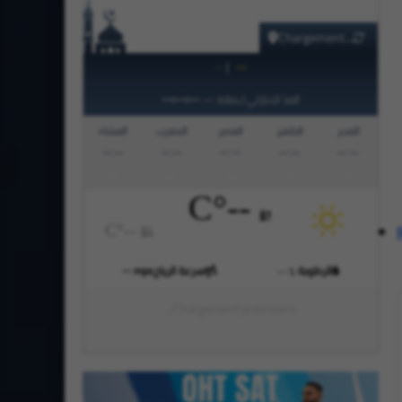
Chargement...
|
--
--
--:--:--
العدّ التنازلي لـصلاة
—
الفجر
الظهر
العصر
المغرب
العشاء
--:--
--:--
--:--
--:--
--:--
°C
--
°C
--
الرطوبة
سرعة الرياح
mps
--
--
%
Chargement prévisions...