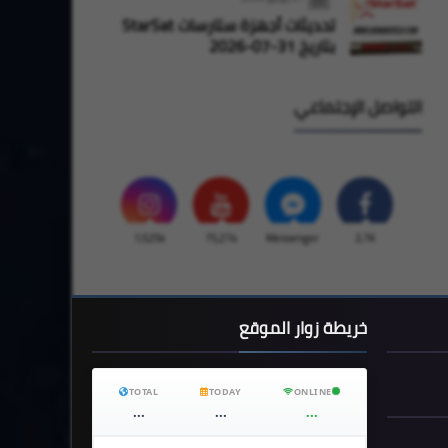
تحديثات أجهزة ستارسات StarSat
بتاريخ 31-07-2026
التواصل الإجتماعي
1,525k
75,274
Messenger
2,7K
خريطة زوار الموقع
TOTAL
TODAY
ONLINE
...
...
...