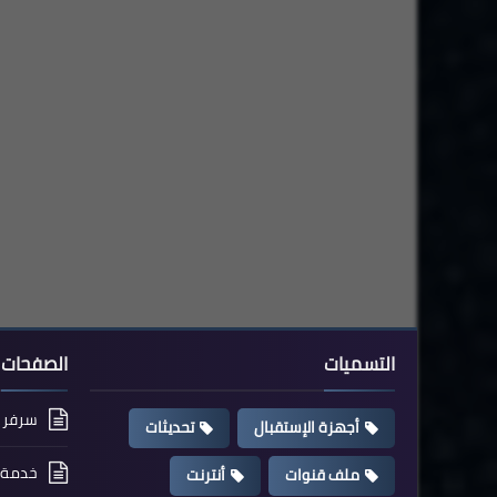
التسميات
الصفحات
سرفر cccam مجاني
أجهزة الإستقبال
تحديثات
خدمة ت
ملف قنوات
أنترنت