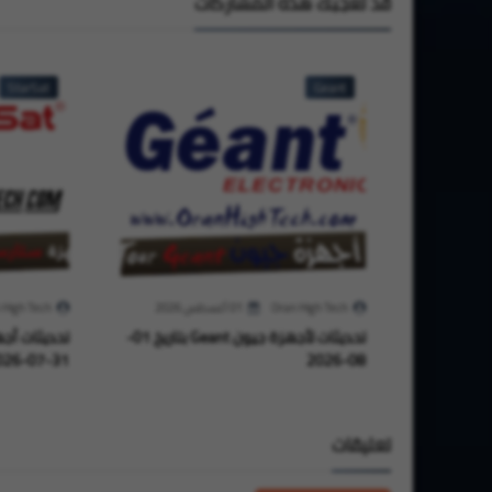
قد تُعجبك هذه المشاركات
StarSat
Geant
Oran High Tech
01 أغسطس 2026
 High Tech
تحديثات لأجهزة جيون Geant بتاريخ 01-
31-07-2026
08-2026
تعليقات