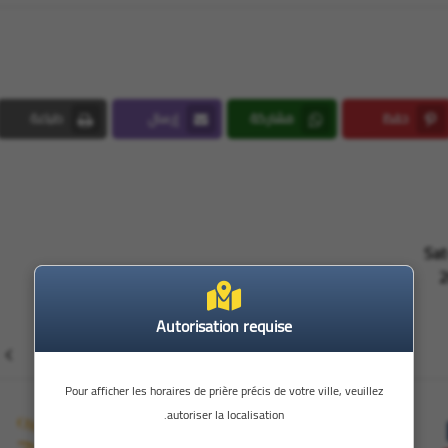
حفظ
مشاركة
إرسال
طباعة
Print
Email
Whatsapp
Pinterest
Sat -
Autorisation requise
Pour afficher les horaires de prière précis de votre ville, veuillez
autoriser la localisation.
StarSat