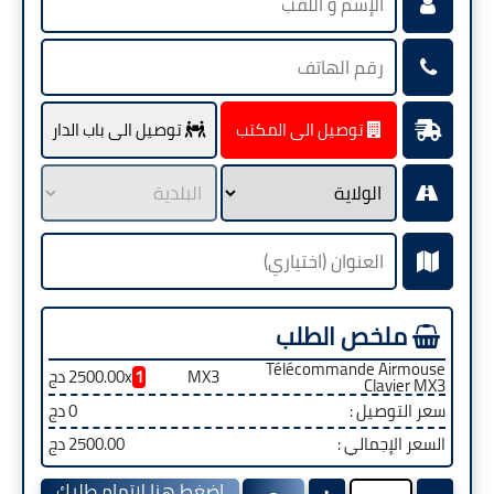
توصيل الى المكتب
توصيل الى باب الدار
ملخص الطلب
Télécommande Airmouse
MX3
1
x
2500.00 دج
Clavier MX3
سعر التوصيل :
0 دج
السعر الإجمالي :
2500.00 دج
اضغط هنا لإتمام طلبك