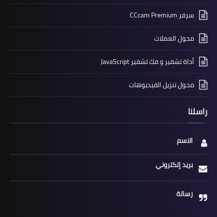
سرفر CCcam Premium
محول العملات
أداة تشفير و فك تشفير JavaScript
محول تنزيل الفيديوهات
راسلنا
الاسم
بريد إلكتروني
رسالة