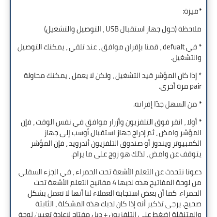
*ميزة:
ملاحظة (حول جهاز استقبال USB ، التوصيل والتشغيل)
* في defualt ، قمنا بإقران موافق ، عند تلقي ، يمكنك التوصيل
والتشغيل.
* إذا كان المؤشر قيد التشغيل ، ولكن لا يعمل ، يمكنك محاولة
pair مرة أخرى.
* من السهل جدًا إقرانه.
* أولا ، انقر فوق التلفزيون وأزرار موافق في نفس الوقت ، فإن
المؤشر وامض ، ثم إدراج جهاز استقبال أوسب إلى جهاز
الكمبيوتر ويندوز أو صندوق التلفزيون أندرويد ، فإن المؤشر
يتوقف عن وامض ، لذلك هو زوج على ما يرام.
دعونا نتحدث عن التعلم الأشعة تحت الحمراء ، في الجزء السفلي
من لوحة المفاتيح هذه لديها 4 مفاتيح التعلم الأشعة تحت
الحمراء. كما أن بعض استجابة العملاء لنا أنها لا تعمل بشكل
صحيح. يرجى تذكير أنه إذا كان لديك هذه المشكلة ، الثابتة
والمتنقلة اضغط على التلفزيون + ديل مفتاح لإعادة تعيين لوحة