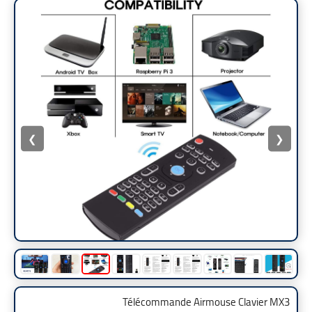
بلوجر
أنظمة تشغيل
متجر
❮
❯
Télécommande Airmouse Clavier MX3