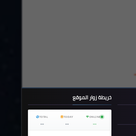
خريطة زوار الموقع
TOTAL
TODAY
ONLINE
...
...
...