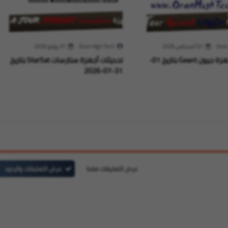
Oran
01 أغسطس 2026
Oran High Tech
31 يوليو 2026
تحديثات لأجهزة جيون Geant بتاريخ 01-
تحديثات أجهزة ستارسات StarSat بتاريخ
31-07-2026
عرض التعليقات فقط
عرض التعليقات والردود