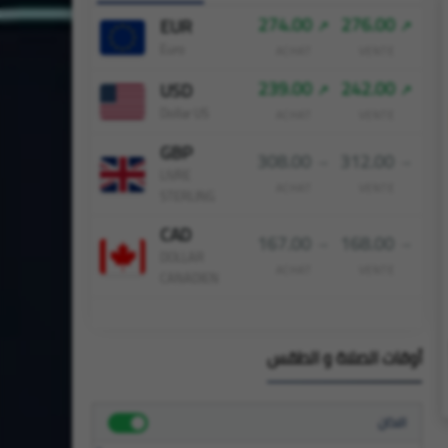
274.00
276.00
EUR
Euro
ACHAT
VENTE
239.00
242.00
USD
Dollar US
ACHAT
VENTE
GBP
308.00
312.00
LIVRE
ACHAT
VENTE
STERLING
CAD
167.00
168.00
DOLLAR
ACHAT
VENTE
CANADIEN
أوقات الصلاة و الطقس
الاذان