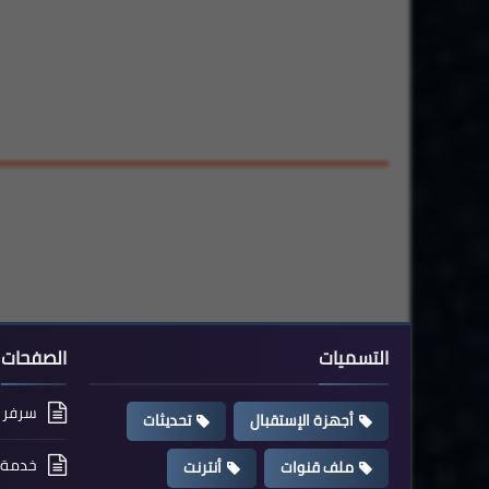
التسميات
الصفحات
سرفر cccam مجاني
أجهزة الإستقبال
تحديثات
خدمة ت
ملف قنوات
أنترنت