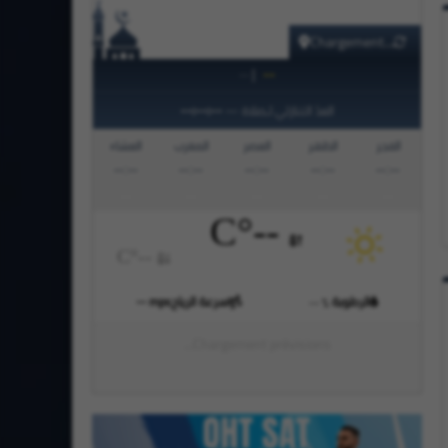
Chargement...
|
--
--
--:--:--
العدّ التنازلي لـصلاة
—
الفجر
الظهر
العصر
المغرب
العشاء
--:--
--:--
--:--
--:--
--:--
°C
--
°C
--
الرطوبة
سرعة الرياح
mps
--
--
%
Chargement prévisions...