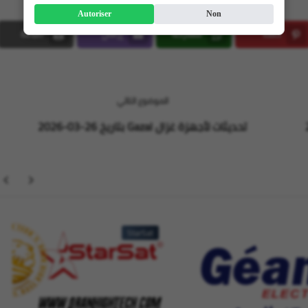
Autoriser
Non
حفظ
مشاركة
إرسال
طباعة
Print
Email
Whatsapp
Pinterest
الموضوع التالي
تحديثات لأجهزة غزال Gazal بتاريخ 26-03-2026
StarSat