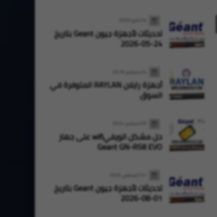
24 مايو 2026
تحديثات لأجهزة جيون Geant بتاريخ
24-05-2026
24 سبتمبر 2019
أجهزة رايلان RAYLAN المتوفرة في
السوق
03 سبتمبر 2024
حل مشكل الويفيwifi على جهاز
Geant GN-RS8 EVO
StarSat
StarSat
01 أغسطس 2026
تحديثات لأجهزة جيون Geant بتاريخ
01-08-2026