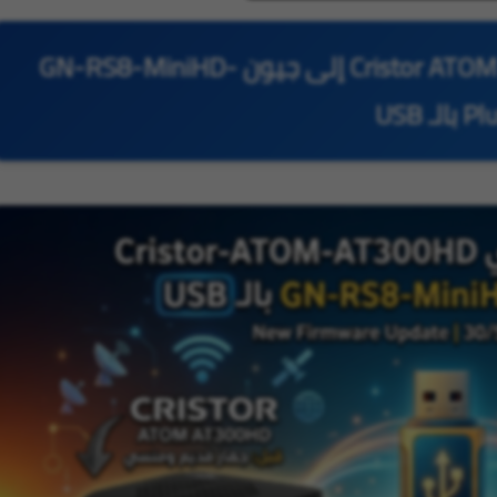
تحويل الجهاز المنسي Cristor ATOM AT300HD إلى جيون GN-RS8-MiniHD-
 بالـ USB