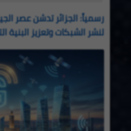
لنشر الشبكات وتعزيز البنية ال